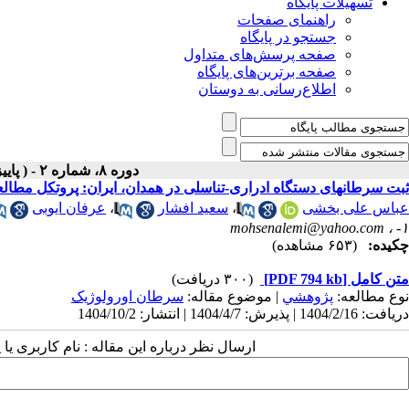
تسهیلات پایگاه
راهنمای صفحات
جستجو در پایگاه
صفحه پرسش‌های متداول
صفحه برترین‌های پایگاه
اطلاع‌رسانی به دوستان
دوره ۸، شماره ۲ - ( پاییز و زمستان ۱۴۰۳ )
ثبت سرطانهای دستگاه ادراری-تناسلی در همدان، ایران: پروتکل مطالع
عباس علی بخشی
،
سعید افشار
،
عرفان ایوبی
mohsenalemi@yahoo.com
۱- ،
چکیده:
(۶۵۳ مشاهده)
متن کامل
[PDF 794 kb]
(۳۰۰ دریافت)
نوع مطالعه:
پژوهشي
| موضوع مقاله:
سرطان اورولوژیک
دریافت: 1404/2/16 | پذیرش: 1404/4/7 | انتشار: 1404/10/2
ارسال نظر درباره این مقاله : نام کاربری ی