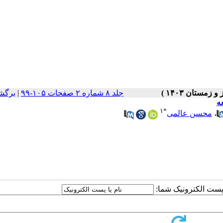
جلد ۸ شماره ۲ صفحات ۱۰۵-۹۹
|
برگش
ه
۱
*
،
محسن عالمی
ا پست الکترونیک شما: