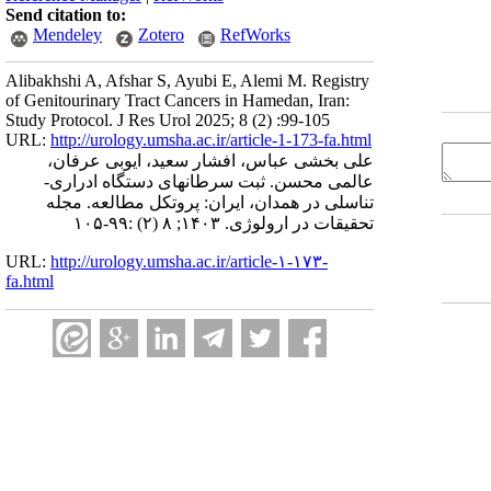
Send citation to:
Mendeley
Zotero
RefWorks
Alibakhshi A, Afshar S, Ayubi E, Alemi M. Registry
of Genitourinary Tract Cancers in Hamedan, Iran:
Study Protocol. J Res Urol 2025; 8 (2) :99-105
URL:
http://urology.umsha.ac.ir/article-1-173-fa.html
علی بخشی عباس، افشار سعید، ایوبی عرفان،
عالمی محسن. ثبت سرطانهای دستگاه ادراری-
تناسلی در همدان، ایران: پروتکل مطالعه. مجله
تحقیقات در ارولوژی. ۱۴۰۳; ۸ (۲) :۹۹-۱۰۵
URL:
http://urology.umsha.ac.ir/article-۱-۱۷۳-
fa.html