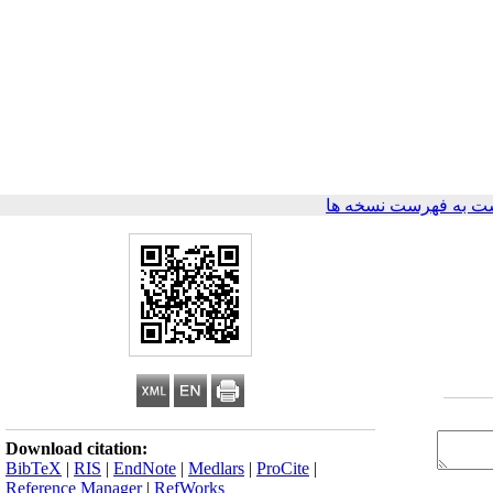
ت به فهرست نسخه ها
Download citation:
BibTeX
|
RIS
|
EndNote
|
Medlars
|
ProCite
|
Reference Manager
|
RefWorks