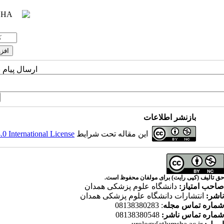
ارسال پیام 
بازنشر اطلاعات
این مقاله تحت شرایط
 International License
حق تالیف (کپی رایت) برای مولفان محفوظ است.
صاحب امتیاز:
دانشگاه علوم پزشکی همدان
ناشر:
انتشارات دانشگاه علوم پزشکی همدان
شماره تماس مجله
: 08138380283
شماره تماس ناشر:
08138380548