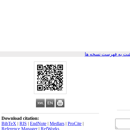
ت به فهرست نسخه ها
Download citation:
BibTeX
|
RIS
|
EndNote
|
Medlars
|
ProCite
|
Reference Manager
|
RefWorks