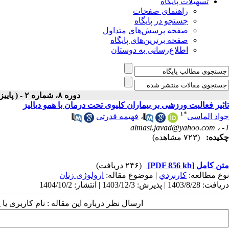
تسهیلات پایگاه
راهنمای صفحات
جستجو در پایگاه
صفحه پرسش‌های متداول
صفحه برترین‌های پایگاه
اطلاع‌رسانی به دوستان
دوره ۸، شماره ۲ - ( پاییز و زمستان ۱۴۰۳ )
تاثیر فعالیت ورزشی بر بیماران کلیوی تحت درمان با همو دیالیز
۱
*
جواد الماسی
،
فهیمه قدرتی
almasi.javad@yahoo.com
۱- ،
چکیده:
(۷۲۳ مشاهده)
متن کامل
[PDF 856 kb]
(۲۴۶ دریافت)
نوع مطالعه:
كاربردي
| موضوع مقاله:
ارولوژی زنان
دریافت: 1403/8/28 | پذیرش: 1403/12/3 | انتشار: 1404/10/2
ارسال نظر درباره این مقاله : نام کاربری ی