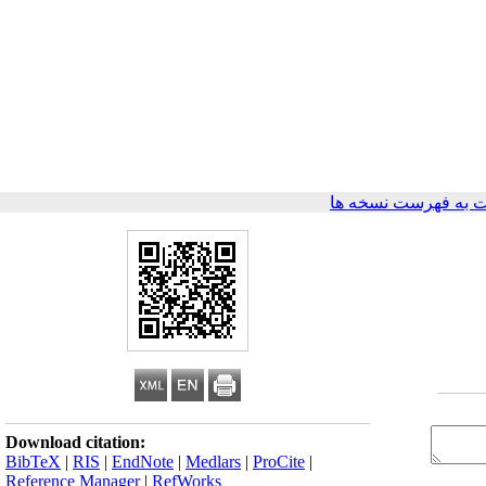
 به فهرست نسخه ها
Download citation:
BibTeX
|
RIS
|
EndNote
|
Medlars
|
ProCite
|
Reference Manager
|
RefWorks