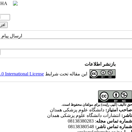
ارسال پیام 
بازنشر اطلاعات
این مقاله تحت شرایط
 International License
حق تالیف (کپی رایت) برای مولفان محفوظ است.
صاحب امتیاز:
دانشگاه علوم پزشکی همدان
ناشر:
انتشارات دانشگاه علوم پزشکی همدان
شماره تماس مجله
: 08138380283
شماره تماس ناشر:
08138380548