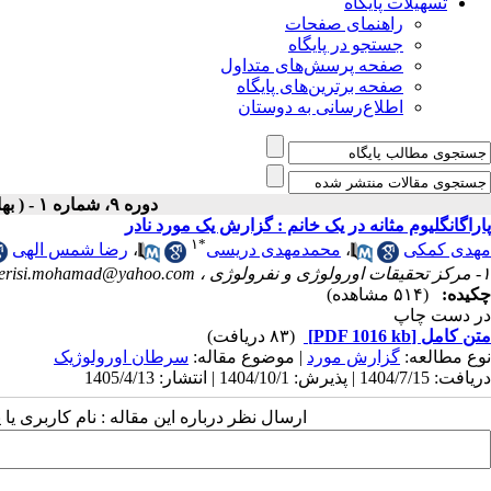
تسهیلات پایگاه
راهنمای صفحات
جستجو در پایگاه
صفحه پرسش‌های متداول
صفحه برترین‌های پایگاه
اطلاع‌رسانی به دوستان
دوره ۹، شماره ۱ - ( بهار و تابستان ۱۴۰۴ )
پاراگانگلیوم مثانه در یک خانم : گزارش یک مورد نادر
۱
*
مهدی کمکی
،
محمدمهدی دریسی
،
رضا شمس الهی
۱- مرکز تحقیقات اورولوژی و نفرولوژی ،
erisi.mohamad@yahoo.com
چکیده:
(۵۱۴ مشاهده)
در دست چاپ
متن کامل
[PDF 1016 kb]
(۸۳ دریافت)
نوع مطالعه:
گزارش مورد
| موضوع مقاله:
سرطان اورولوژیک
دریافت: 1404/7/15 | پذیرش: 1404/10/1 | انتشار: 1405/4/13
ارسال نظر درباره این مقاله : نام کاربری ی