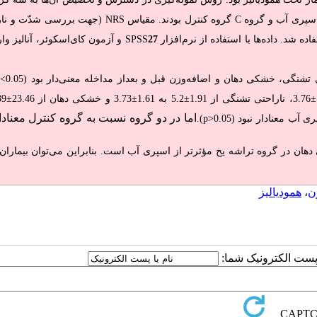
اسپری آب و گروه
C
گروه کنترل بودند. مقیاس
NRS
(جهت بررسی شدّت و نار
ده شد. داده‌ها با استفاده از نرم‌افزار
27
SPSS
و آزمون‌ کای‌اسکوئر، آنالیز وا
تشنگی، خشکی دهان و اضافه‌وزن قبل و بعداز مداخله معنی‌دار بود (0.05
p<
±
3.76، ناراحتی تشنگی از 1.91
±
5.2 به 1.61
±
3.73 و خشکی دهان از 23.46
اما در دو گروه نسبت به گروه کنترل معنادار
).
ان در گروه تراشه یخ مؤثرتر از اسپری آب است. بنابراین می‌توان بیماران 
ن
،
همودیالیز
ا پست الکترونیک شما: