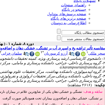
تسهیلات پایگاه
راهنمای صفحات
جستجو در پایگاه
صفحه پرسش‌های متداول
صفحه برترین‌های پایگاه
اطلاع‌رسانی به دوستان
دوره ۸، شماره ۱ - ( بهار و تابستان ۱۴۰۳ )
مقایسه تأثیر تراشه یخ و اسپری آب بر تشنگی، خشکی دهان و اضافه‌وز
۳
۲
*
۱
سحر ملکی
،
آرزو کرمپوریان
،
سلمان خزایی
۱- دانشجوی کارشناسی ارشد پرستاری ویژه، کمیته تحقیقات دانشجویی، دانشگاه علوم پزشکی همدان، همدان، ایران،
۲- گروه پرستاری داخلی- جراحی، دانشکده پرستاری و مامایی، مرکز تحقیقات اورولوژی و نفرولوژی، دانشگاه علوم پزشکی همدان، همدان، ایران ،
a.karampourian@umsha.ac.ir
۳- گروه اپیدمیولوژی، دانشکده بهداشت، مرکز تحقیقات علوم بهداشتی، دانشگاه علوم پزشکی همدان، همدان، ایران،
۴- گروه داخلی، دانشکده پزشکی،مرکز تحقیقات ارولوژی و نفرولوژی،پژوهشکده علوم بالینی ابن سینا، بیمارستان شهید بهشتی، همدان، ایران،
۵- گروه پرستاری داخلی- جراحی، دانشکده پرستاری و مامایی، دانشگاه علوم پزشکی همدان، همدان، ایران،
چکیده:
(۲۶۱۶ مشاهده)
سابقه و هدف:
تشنگی و خشکی دهان یکی از شایع‌ترین علائم در بیماران نا
بر تشنگی، خشکی دهان و اضافه‌وزن بیماران تحت همودیالیز صورت گرفت.
مواد و روش‌‌ها: