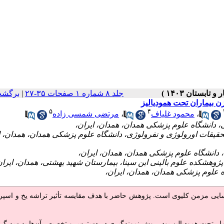
جلد ۸ شماره ۱ صفحات ۳۵-۲۷
|
برگشت
ن بیماران تحت همودیالیز
۵
۴
،
محمود غلیاف
،
مرتضی شمسی زاده
رسایی مزمن کلیوی است
. پژوهش حاضر با هدف مقایسه تأثیر تراشه یخ و اسپ