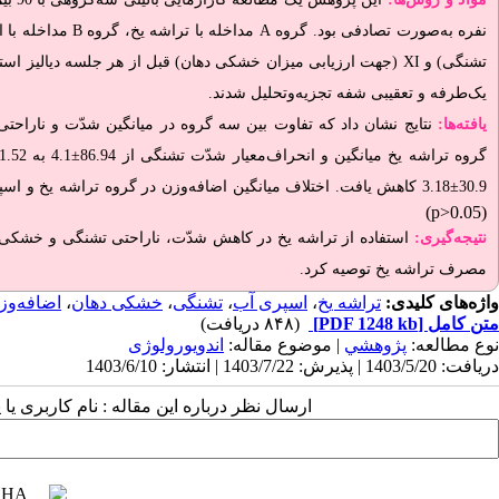
نفره به‌صورت تصادفی بود. گروه
A
مداخله با تراشه یخ، گروه
B
مداخله با 
تشنگی) و
XI
(جهت ارزیابی میزان خشکی دهان)
قبل از هر جلسه دیالیز استفا
یک‌طرفه و تعقیبی شفه تجزیه‌وتحلیل شدند.
یافته‌ها:
نتایج نشان داد که تفاوت بین سه گروه در میانگین شدّت و ناراحتی 
گروه تراشه یخ میانگین و انحراف‌معیار شدّت تشنگی از 86.94
±
4.1 به 1.52
30.9±3.18 کاهش یافت. اختلاف میانگین اضافه‌وزن در گروه تراشه یخ و اسپری آب معنادار نبود (p>0.05
(p>0.05)
نتیجه‌گیری:
استفاده از تراشه یخ در کاهش شدّت، ناراحتی تشنگی و خشکی ده
مصرف تراشه یخ توصیه کرد.
واژه‌های کلیدی:
تراشه یخ
،
اسپری آب
،
تشنگی
،
خشکی دهان
،
اضافه‌وز
متن کامل
[PDF 1248 kb]
(۸۴۸ دریافت)
نوع مطالعه:
پژوهشي
| موضوع مقاله:
اندویورولوژی
دریافت: 1403/5/20 | پذیرش: 1403/7/22 | انتشار: 1403/6/10
ارسال نظر درباره این مقاله : نام کاربری ی