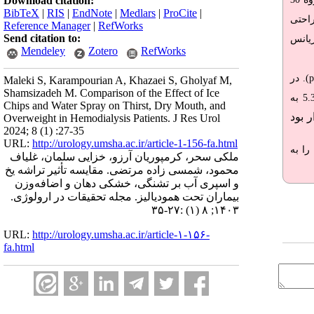
Download citation:
BibTeX
|
RIS
|
EndNote
|
Medlars
|
ProCite
|
احتی
Reference Manager
|
RefWorks
Send citation to:
ریانس
Mendeley
Zotero
RefWorks
). در
Maleki S, Karampourian A, Khazaei S, Gholyaf M,
Shamsizadeh M. Comparison of the Effect of Ice
±5.39 به
Chips and Water Spray on Thirst, Dry Mouth, and
 بود
Overweight in Hemodialysis Patients. J Res Urol
2024; 8 (1) :27-35
URL:
http://urology.umsha.ac.ir/article-1-156-fa.html
را به
ملکی سحر، کرمپوریان آرزو، خزایی سلمان، غلیاف
محمود، شمسی زاده مرتضی. مقایسه تأثیر تراشه یخ
و اسپری آب بر تشنگی، خشکی دهان و اضافه‌وزن
بیماران تحت همودیالیز. مجله تحقیقات در ارولوژی.
۱۴۰۳; ۸ (۱) :۲۷-۳۵
URL:
http://urology.umsha.ac.ir/article-۱-۱۵۶-
fa.html