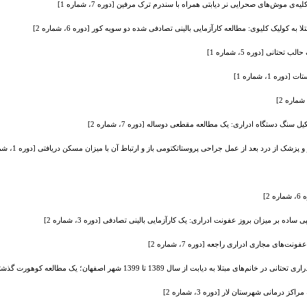
ی موش‌های صحرایی نر دیابتی همراه با سندرم ترک مرفین [دوره 7، شماره 1]
 کولیک کلیوی: مطالعه کارآزمایی بالینی تصادفی شده دو سویه کور [دوره 6، شماره 2]
 1، شماره 1]
گ دستگاه ادراری: یک مطالعه مقطعی دوساله [دوره 7، شماره 2]
پزشک از درد بعد از عمل جراحی پروستاتکتومی باز و ارتباط آن با میزان مسکن دریافتی [دوره 1، شماره 1]
2]
بر میزان بروز عفونت ادراری: یک کارآزمایی بالینی تصادفی [دوره 3، شماره 2]
‌های مجاری ادراری راجعه [دوره 7، شماره 2]
 سال 1389 تا 1399 شهر اصفهان؛ یک مطالعه کوهورت گذشته‌نگر [دوره 8، شماره 2]
رمانی شهرستان لار [دوره 3، شماره 2]