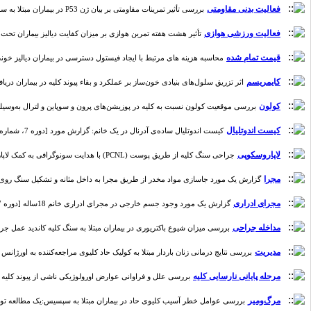
فعالیت بدنی مقاومتی
بررسی تأثیر تمرینات مقاومتی بر بیان ژن P53 در بیماران مبتلا به سرطان پروستات [دوره 6، شماره 1]
فعالیت ورزشی هوازی
تأثیر هشت هفته تمرین هوازی بر میزان کفایت دیالیز بیماران تحت درمان با 
قیمت تمام‌ شده
محاسبه هزینه های مرتبط با ایجاد فیستول دسترسی در بیماران دیالیز خونی در بیمارستان 
کایمریسم
اثر تزریق سلول‌های بنیادی خون‌ساز بر عملکرد و بقاء پیوند کلیه در بیماران دریافت‌کنندۀ
کولون
بررسی موقعیت کولون نسبت به کلیه در پوزیشن‌های پرون و سوپاین و لترال به‌وسیله‌ی CT اسکن بدون کنتراست در بیماران کاندید عمل جراحی PCNL [دوره 6، شم
کیست اندوتلیال
کیست اندوتلیال ساده‌ی آدرنال در یک خانم: گزارش مورد [دوره 7، شماره 1]
لاپاروسکوپی
جراحی سنگ کلیه از طریق پوست (PCNL) با هدایت سونوگرافی به کمک لاپاروسکوپی در کلیه نابه‌جای لگنی [دوره 3، شماره 1]
مجرا
گزارش یک مورد جاسازی مواد مخدر از طریق مجرا به داخل مثانه و تشکیل سنگ روی آن [دوره 4
مجرای ادراری
گزارش یک مورد وجود جسم خارجی در مجرای ادراری خانم 18ساله [دوره 7، شماره 1]
مداخله جراحی
بررسی میزان شیوع باکتریوری در بیماران مبتلا به سنگ کلیه کاندید عمل جراحی در بیمارستان
مدیریت
بررسی نتایج درمانی زنان باردار مبتلا به کولیک حاد کلیوی مراجعه‌کننده به اورژانس بیمارستان شهی
مرحله پایانی نارسایی کلیه
بررسی علل و فراوانی عوارض اورولوژیکی ناشی از پیوند کلیه در بیمارستان امام رضای تبریز 
مرگ‌ومیر
بررسی عوامل خطر آسیب کلیوی حاد در بیماران مبتلا به سپسیس:یک مطالعه توصیفی مقط