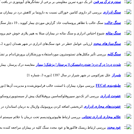
سندرم ترک مرفین
اثر یک دوره تمرین مقاومتی بر برخی از نشانگرهای آپوپتوزی در بافت کلیه‌
سنگ ادراری
بررسی اثر داروی کتامین خوراکی نسبت به دارونما بر کاهش درد در بیماران مبتلا به
سنگ حالب
سنگ حالب با تظاهر پروستاتیت حاد: گزارش موردی بیمار کووید ـ 19 دچار سنگ حالب تحتانی [دوره 5، شماره 1]
سنگ مثانه
شیوع احتباس ادراری و سنگ مثانه در بیماران مبتلا به هیپر پلازی خوش خیم پروستات [دوره
سنگ‌سازهای مجدد
ارزیابی عوامل خطر در عود سنگ‌های ادراری در شهر همدان [دوره 2، شماره 2]
سنگ‌کلیه
بررسی تأثیر مکمّل‌های تستوسترون مورداستفاده ورزشکاران پرورش‌اندام بر تشکیل سن
شدت درد؛ درک درد؛ ضددرد(مسکن)؛ پرستار؛ پزشک؛ بیمار
مقایسه درک پرستار، بیمار و 
شیراز
علل نفرکتومی در شهر شیراز در سال 1397 [دوره 3، شماره 1]
طبقه‌بندی FECal
بررسی موارد بیماران با استنت حالب فراموش‌شده و مدیریت آن‌ها [دوره 6، شماره 
عفونت ادراری
بررسی اثر تک‌دوز سیپروفلوکساسین پروفیلاکتیک پیش از سیستویورتروسکوپی ساده 
عفونت‌های مجاری ادراری
اثربخشی اضافه کردن پروبیوتیک واژینال به درمان استاندارد در عفونت
علائم مجاری ادراری تحتانی
بررسی ارتباط هایپوتیروئیدیسم تحت درمان با علائم سیستم ادراری تحتانی در خانم‌های مبتلا به دیابت از
عود مجدد
بررسی ارتباط ریسک فاکتورها و عود مجدد سنگ کلیه در بیماران مراجعه کننده به مراکز د