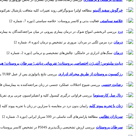
خرگوش سفید آلبینو
مطالعه اولترا سونوگرافی روند تغییرات کلیه متعاقب پارشیال نفرکتومی کرا
خلاصه سیاستی
فعالیت بدنی و کانسر پروستات: خلاصه سیاستی [دوره 7، شماره 2]
درد
بررسی اثربخشی امواج شوک در درمان بیماری پیرونی در میان مراجعه‌کنندگان به بیمارستان امامرضای تبریز د
درمان
درد مزمن لگنی در مردان: مروری بر تشخیص و درمان [دوره 4، شماره 2]
درمان
سنگ‌های ادراری در حاملگی: چالش‌‌های تشخیصی و درمانی [دوره 2، شماره 2]
دیابت ملیتوس؛ آنتی‌ژن اختصاصی پروستات؛ نفروپاتی دیابتی؛ سرطان پروستات؛ هی
رزکسیون پروستات از طریق مجرای ادراری
بررسی نتایج پاتولوژی پس از عمل TURP یا پروستاتکتومی در بیماران با بیوپسی‌های منفی قبلی و PSA بالا و نقش آن در تشخیص سرطان پروستات [دوره 4، شماره 2]
رضایت جنسی
بررسی شیوع اختلالات عملکرد جنسی در زنان مراجعه‌کننده به بیمارستان فاطمیه همد
رنال سل کارسینوما
بررسی فراوانی درگیری کپسول کلیه و انفیلتراسیون چربی پری نفریک در رنا
زنان با تجربه پیوند کلیه
زایمان بدون درد در مقایسه با سزارین در زنان با تجربه پیوند کلیه [دوره 2، شم
سربازان نظامی
مطالعۀ پارامترهای آلت تناسلی در 500 سرباز ایرانی [دوره 3، شماره 2]
سرطان پروستات
بررسی ارزش تشخیصی رنگ‌پذیری P504S در تشخیص کانسر پروستات [دوره 2، شماره 2]