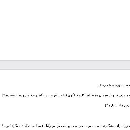
 7، شماره 1]
 مصرف دارو در بیماران همودیالیز: کاربرد الگوی قابلیت، فرصت و انگیزش-رفتار [دوره 5، شماره 2]
ماره 2]
ول برای پیشگیری از سپسیس در بیوپسی پروستات ترانس رکتال (مطالعه ای گذشته نگر) [دوره 8، شماره 2]