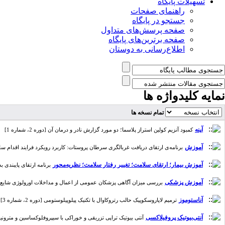
تسهیلات پایگاه
راهنمای صفحات
جستجو در پایگاه
صفحه پرسش‌های متداول
صفحه برترین‌های پایگاه
اطلاع‌رسانی به دوستان
نمایه کلیدواژه ها
تمام نسخه ها
آپنه
کمبود آنزیم کولین استراز پلاسما؛ دو مورد گزارش نادر و درمان آن [دوره 2، شماره 1]
آموزش
برنامه‌ی ارتقای دریافت غربالگری سرطان پروستات: کاربرد رویکرد فرایند اقدام سلامت [دوره
آموزش بیمار؛ ارتقای سلامت؛ تغییر رفتار سلامت؛ نظریه‌محور
برنامه ارتقای پایبندی به
آموزش پزشکی
بررسی میزان آگاهی پزشکان عمومی از اعمال و مداخلات اورولوژی شایع [دوره 4، ش
آناستوموز
ترمیم لاپاروسکوپیک حالب رتروکاوال با تکنیک پیلوپیلوستومی [دوره 2، شماره 3]
آنتی‌بیوتیک‌ پروفیلاکسی
آنتی بیوتیک تراپی تزریقی و خوراکی با سیپروفلوکساسین و مترونیداز