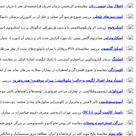
اختلال میل جنسی زنان
مقایسه‌ی اثربخشی درمان تحریک فراجمجمه‌ای مغز با جریان مستقیم بر ا
استرسورهای شغلی
بررسی شیوع فرسودگی شغلی و علل آن در کارورزان پزشکی دانشگاه علوم پزشکی ای
اسکروتوم
بررسی اثر واریکوسلکتومی با و بدون هرنیورافی اینگوینال بر درد اسکروتوم [دوره 8، شماره 
اسکلروتراپی
همانژیوم گلنس پنیس: یک مورد گزارش شده نادر و درمان آن [دوره 1، شماره 1]
اسکورگلیسون
بررسی مقایسه‌ای PSA پروفایل با میزان پاتولوژی‌های مثبت از نظر سرطان پروستات و اسکورگلیسون در سال 96-1394 در شهر همدان [دوره 4، شماره 1]
اسلینگ
درمان لاپاروسکوپی بی‌اختیاری استرسی با تکنیک انگشت اشارۀ کمکی در مقایسه با روش مر
افسردگی
مقایسه‌ی شیوع افسردگی و اضطراب در بیماران مبتلا به سرطان مثانه بعد از انجام ج
انسداد محل اتصال لگنچه به حالب؛ پیلوپلاستی؛ میزان موفقیت؛ هیدرونفروز
بررسی مقایسه
اورولوژی
ترومبوپروفیلاکسی در بیماران جراحی اورولوژی؛ توصیه‌ها و راهنما‌‌های بالینی موجود [دوره 6
ایمنوسیتوشیمی
تأثیر لامینین و ماتریژل بر کلونی‌زایی سلول‌های بنیادی منجمد- ذوب‌شده اسپرمات
باسیل کالمت-گرین (BCG)
بررسی میزان اثربخشی مصرف داروی فیناستراید در بیماران مبتلا به سرطان
بزرگی خوش‌خیم پروستات
مقایسه اثر روغن تخم کدو و تامسولوسین بر بزرگی خوش‌خیم پروستات 
بقای پیوند
مقایسۀ نتایج پیوند کلیه در کرمانشاه و ایران: مطالعۀ مرور سیستماتیک و متاآنالیز [دوره 3، ش