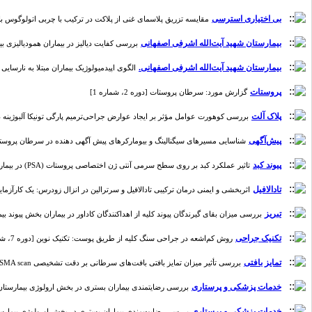
بی اختیاری استرسی
مقایسه تزریق پلاسمای غنی از پلاکت در ترکیب با چربی اتولوگوس با تزری
بیمارستان شهید آیت‌الله اشرفی اصفهانی
بررسی کفایت دیالیز در بیماران همودیالیزی بیمارستان 
بیمارستان شهید آیت‌الله اشرفی اصفهانی.
الگوی اپیدمیولوژیک بیماران مبتلا به نارسایی مزمن
پروستات
گزارش مورد: سرطان پروستات [دوره 2، شماره 1]
پلاک آلت
بررسی کوهورت عوامل مؤثر بر ایجاد عوارض جراحی‌ترمیم پارگی تونیکا آلبوژینه در بیمارا
پیش‌آگهی
شناسایی مسیرهای سیگنالینگ و بیومارکرهای پیش آگهی دهنده در سرطان پروستات با استف
پیوند کبد
تاثیر عملکرد کبد بر روی سطح سرمی آنتی ژن اختصاصی پروستات (PSA) در بیماران سیروزی، قبل و بعد از دریافت پیوند کبد [دوره 3، شماره 1]
تادالافیل
اثربخشی و ایمنی درمان ترکیبی تادالافیل و سرترالین در انزال زودرس: یک کارآزمایی بالی
تبریز
بررسی میزان بقای گیرندگان پیوند کلیه از اهداکنندگان کاداور در بیماران بخش پیوند بیمارستان امام رضا (ع)
تکنیک جراحی
روش کم‌اشعه در جراحی سنگ کلیه از طریق پوست: تکنیک نوین [دوره 7، شماره 1]
تمایز بافتی
بررسی تأثیر میزان تمایز بافتی بافت‌های سرطانی بر دقت تشخیصی 99mTc- PSMA scan و 99mTc-MDP Bone scan در بیماران مبتلا به سرطان پروستات با متاستازهای استخوانی [دوره 6، شماره 2]
خدمات پزشکی و پرستاری
بررسی رضایتمندی بیماران بستری در بخش ارولوژی بیمارستان شهید
خدمات پزشکی و پرستاری
بررسی رضایت‌مندی بیماران بستری در بخش اورولوژی بیمارستان شهید به