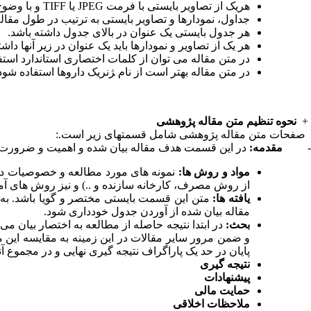
هریک از تصاویر بایستی با فرمت
JPEG
یا
TIFF
و با وضوح 
جداول، نمودارها و تصاویر بایستی به ترتیب در طول مقال
هر جدول بایستی یک عنوان در بالای جدول داشته باشد
.
هر یک از تصاویر و نمودارها باید یک عنوان در زیر آنها داشت
در متن مقاله می توان از کلمات اختصاری استاندارد استفاده
در متن مقاله بهتر است از نام ‍ژنریک داروها استفاده شود
+
نحوه تنظیم متن مقاله پژوهشی
صفحات متن مقاله پژوهشی شامل قسمتهای زیر است
:.
-
مقدمه:
در این قسمت هدف مقاله بیان شده و اهمیت و ضرورت
مواد و روش ها:
نمونه های مورد مطالعه و خصوصیات دموگ
از روش مصرف، کارخانه سازنده و ..) و نیز روش های آم
یافته ها:
متن این قسمت بایستی مختصر و گویا باشد. به ط
مقاله بیان شده از آوردن جدول خودداری شود
.
بحث:
در ابتدا نتیجه حاصله از مطالعه به اختصار بیان می
و ضمن مرور سایر مقالات در این زمینه به مقایسه این مط
پایان در حد یک پاراگراف نتیجه گیری نهایی و در مجموع 
نتیجه گیری
پیشنهادات
حمایت مالی
ملاحظات اخلاقی