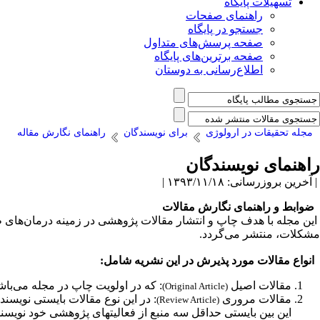
تسهیلات پایگاه
راهنمای صفحات
جستجو در پایگاه
صفحه پرسش‌های متداول
صفحه برترین‌های پایگاه
اطلاع‌رسانی به دوستان
مجله تحقیقات در ارولوژی
برای نویسندگان
راهنمای نگارش مقاله
راهنمای نویسندگان
| آخرین بروزرسانی: ۱۳۹۳/۱۱/۱۸ |
ضوابط و راهنمای نگارش مقالات
این مجله با هدف چاپ و انتشار مقالات پژوهشی در زمینه درمان‌های ط
مشکلات، منتشر می‌گردد
.
انواع مقالات مورد پذیرش در این نشریه شامل
:
مقالات اصیل
: که در اولویت چاپ در مجله می‌باشد و شامل ۳۰۰۰ کلمه و حداکثر ۵ تصویر/جدول می­باشد. در مقاله اصلی بایستی 
(Original Article)
مقالات مروری
(Review Article)
این بین بایستی حداقل سه منبع از فعالیت­های پژوهشی خود نویس