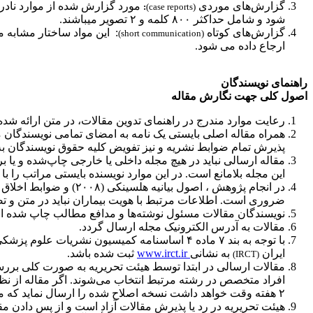
گزارش‌های موردی
:
(case reports)
شود و شامل حداکثر ۸۰۰ کلمه و ۲ تصویر می­باشند
.
گزارش‌های کوتاه
(short communication)
ارجاع داده می ­شود
.
راهنمای نویسندگان
اصول کلی جهت نگارش مقاله
رعایت موارد مندرج در راهنمای تدوین مقالات، در متن ارائه شد
همراه مقاله اصلی بایستی یک نامه به امضای تمامی نویسندگان م
پذیرش تمام ضوابط نشریه و نیز تفویض کلیه حقوق نویسندگان ب
مقاله ارسالی نباید در هیچ مجله داخلی یا خارجی چاپ‌شده و یا 
این مجله بلامانع است. در این موارد نویسنده بایستی مراتب را ب
در انجام پژوهش ، اصو
ضروری است. اطلاعات مرتبط با هویت بیماران نباید در متن و 
نویسندگان مقالات مسئول نوشته‌ها و مدافع مطالب چاپ شده از 
مقالات به آدرس الکترونیک مجله ارسال گردد
.
با توجه به بند ۷ ماده ۴ اساسنامه کمیسیون نش
ایران
به نشانی
www.irct.ir
ثبت شده باشد
.
(IRCT)
مقالات ارسالی در ابتدا توسط هیئت تحریریه به صورت کلی بررسی
افراد متخصص در رشته مرتبط انتخاب می‌شوند. اگر مقاله از نظ
۲ هفته وقت خواهد داشت نسخه اصلاح شده را ارسال نماید که مجدداً جهت داوری فرستاده شود
هیئت تحریریه در رد یا پذیرش مقالات آزاد است و از پس دادن م