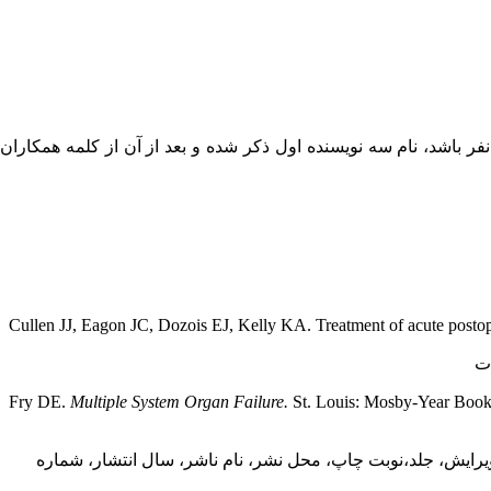
صورتیکه تعداد نویسندگان ۶ نفر یا کمتر باشد، نام همگی در منبع بایستی ذکر شود، اما در صورتیکه تعداد مولفین بیش از ۶ نفر باشد، نام سه نویسنده اول ذکر شده و بعد از آن از کلمه همکاران
Cullen JJ, Eagon JC, Dozois EJ, Kelly KA. Treatment of acute postop
ات
Fry DE.
Multiple System Organ Failure.
St. Louis: Mosby-Year Book,
یرایش، جلد،نوبت چاپ، محل نشر، نام ناشر، سال انتشار، شماره