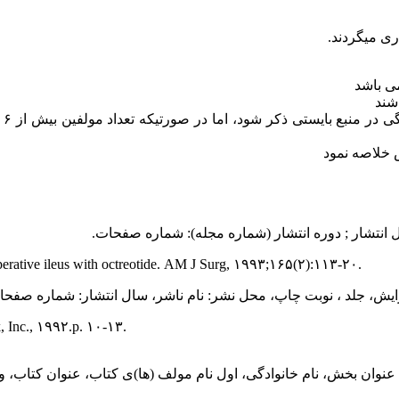
ی می­گردند.
در
 خلاصه نمود
ل انتشار ; دوره انتشار (شماره مجله): شماره صفحات
.
erative ileus with octreotide. AM J Surg, ۱۹۹۳;۱۶۵(۲):۱۱۳-۲۰.
رایش، جلد ، نوبت چاپ، محل نشر: نام ناشر، سال انتشار: شماره صفح
 Inc., ۱۹۹۲.p. ۱۰-۱۳.
نوان بخش، نام خانوادگی، اول نام مولف (ها)ی کتاب، عنوان کتاب، و