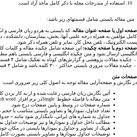
استفاده از مندرجات مجله با ذکر کامل مأخذ آزاد است
.
متن مقاله بایستی شامل قسمت­های زیر باشد
:
صفحه اول یا صفحه عنوان مقاله
: که بایستی به هردو زبان فارسی و ان
کامل مؤلفین به همراه درجه علمی آنها، بخش، بیمارستان، دانشکده 
پست الکترونیک ، تلفن محل کار، نمابر و تلفن همراه ذکر شود
.
صفحه دوم یا صفحه چکیده:
این صفحه شامل چکیده مقاله و کلمات کلیدی است که ۳ - ۷ واژه کلیدی از واژ
انگلیسی ارسال شود و متن چکیده انگلیسی و فارسی بایستی باهم مطا
-
چکیده مقالات پژوهشی و گزارش‌های کوتاه به تفکیک شامل ۴ قسمت زمینه و هدف، مواد و روش‌ها، یافته‌ها و نتیجه‌گیری است
-
چکیده مقالات مروری بایستی حداکثر ۳۰۰ کلمه باشد و شامل ۳ قسمت است: زمینه و هدف، منابع داده‌ها، نتیجه‌گیری
صفحات متن
در نگارش و صفحه‌آرایی مقاله توجه به اصول کلی زیر ضروری است
:
آئین نگارش زبان فارسی رعایت شده و از به کار بردن 
متن مقاله با فاصله خطوط
Single
در نرم افزار
oft word
شماره صفحات در وسط و پایین صفحات درج شود
.
تعداد جداول، نمودارها و تصاویر بایستی متناسب با حجم مقاله باشد. حداکثر ۱۰ مقا
جداول به شماره های ایرانی، نامگذاری شود مانند « جدول ۱. » «شکل ۱
مطالب داخل جداول و نمودارها و نیز توضیحات جداول نمو
هریک از تصاویر و جداول و نمودارها بایستی در مکان خود
توضیحات جداول نمودارها و تصاویر بایستی بصورت کامل 