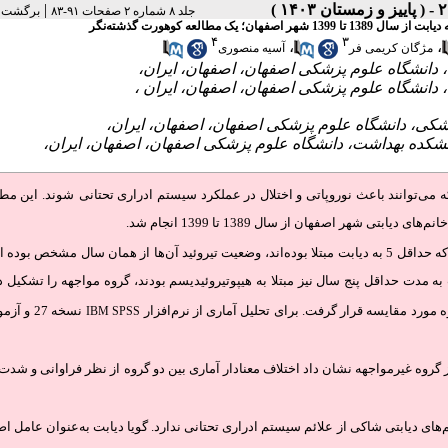
|
جلد ۸ شماره ۲ صفحات ۹۱-۸۳
برگشت ب
العه کوهورت گذشته‌نگر
۴
۳
،
،
مژگان کریمی فر
آسیه منصوری
که می‌توانند باعث نوروپاتی و اختلال در عملکرد سیستم ادراری تحتانی
شوند. این مطال
شهر اصفهان از سال 1389 تا 1399 انجام شد.
در این مطالعه کوهورت گذشته‌نگر، زنانی مورد بررسی قرار گرفتند که حداقل 5 به دیابت مبتلا بوده‌اند، وضعیت تیروئید آن‌ها از همان سال مشخص
 به مدت حداقل پنج سال نیز مبتلا به هیپوتیروئیدیسم بودند، گروه مواجهه را تشکیل د
 مورد مقایسه قرار گرفت. برای تحلیل آماری از نرم‌افزار
نسخه 27 و آزمون‌های
IBM SPSS
ناسب‌سازی‌شده با سن بین 162 نفر از گروه مواجهه و 196 نفر از گروه غیرمواجهه نشان داد اختلاف معنادار آماری بین دو گروه از نظر فراوانی و
‌های دیابتی شاکی از
علائم سیستم ادراری تحتانی
ندارد. گویا دیابت به‌عنوان عامل ا