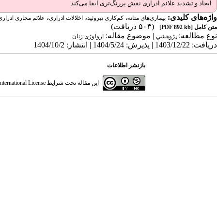
ایجاد و تشدید علائم ادراری نقش پررنگ‌تری ایفا می‌کند.
واژه‌های کلیدی:
،
،
،
بیماری‌های مثانه
کم‌کاری تیروئید
اخلالات ادراری
علائم مجاری ادراری
(۵۰۳ دریافت)
متن کامل
[PDF 892 kb]
نوع مطالعه:
| موضوع مقاله:
پژوهشي
ارولوژی زنان
دریافت: 1403/12/22 | پذیرش: 1404/5/24 | انتشار: 1404/10/2
بازنشر اطلاعات
این مقاله تحت شرایط
ternational License