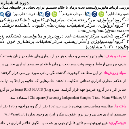
دوره ۸، شماره ۲ - ( پاییز و زمستان ۱۴۰۳ )
بررسی ارتباط هایپوتیروئیدیسم تحت درمان با علائم سیستم ادراری تحتانی در خانم‌های مبتلا به دیابت از سال 1389 تا 1399 شهر اصفهان؛ یک مط
۱
۲
*
۱
،
،
حمیدرضا دانایی
مهتاب ضرغام
فرشاد قلی پور
۱- گروه ارولوژی، مرکز تحقیقیات بیماری‌های کلیوی، دانشکده پزشکی، دانشگاه علوم پزشکی اصفهان، اصفهان، ایران،
۲- گروه ارولوژی، مرکز تحقیقیات بیماری‌های کلیوی، دانشکده پزشکی، دانشگاه علوم پزشکی اصفهان، اصفهان، ایران ،
mah_zargham@yahoo.com
۳- گروه داخلی، مرکز تحقیقات غدد درون‌ریز و متابولیسم، دانشکده پزشکی، دانشگاه علوم پزشکی اصفهان، اصفهان، ایران،
۴- گروه اپیدمیولو‍‍‍‍‍ژی و آمار زیستی، مرکز تحقیقات پرفشاری خون، دانشکده بهداشت، دانشگاه علوم پزشکی اصفهان، اصفهان، ایران،
چکیده:
(۹۰۲ مشاهده)
سابقه و هدف:
هایپوتیروئیدیسم و دیابت هر دو از بیماری‌های شایع در زنان هستند 
هدف بررسی ارتباط هیپوتیروئیدیسم تحت درمان با علائم سیستم ادراری تحتانی در خانم‌های دیابتی 
مواد و روش‌‌ها:
از علائم مجاری ادراری تحتانی شکایت داشتند. خانم‌هایی که علاوه بر ابتلا به دیابت
سایر افراد در گروه غیرمواجهه قرار گرفتند. نمره
در دو گروه
form)
ICIQ-FLUTS (long
و
استفاده شد.
Chi-square (Pearson)
Independent Samples T-test
،
Mann-Whitney U
یافته‌ها:
مقایسه مت
سیستم ادراری تحتانی و نیز بروز عفونت مکرر ادراری وجود ندارد (05/0
>
.
(P-Value
نتیجه‌گیری:
هیپوتیروئیدیسم تاثیر قابل‌توجهی بر شدت یا الگوی علائم ادراری در خانم